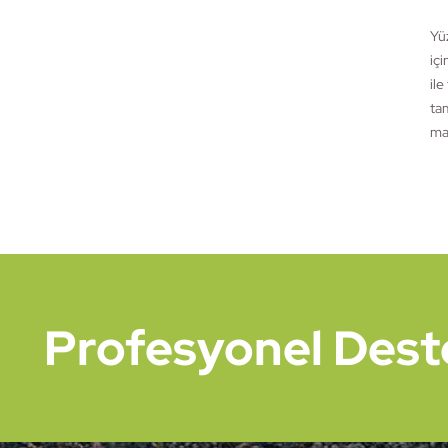
Yüz
içi
ile
ta
mad
Profesyonel Destek