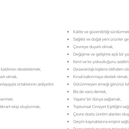
Kalite ve güvenilirliği sürdürme
Sağlıklı ve doğal yeni ürünler ge
Çevreye duyarlı olmak,
Değişime ve gelişime açık bir y
Kent ve kır yoksulluğunu azaltm
n katılımını desteklemek,
Dezavantajlı kişilere istihdam o
arlı olmak,
Kırsal kalkınmaya destek olmak,
nlayışıyla ortaklarının aidiyetini
Görünmeyen emeği görünür kı
Biz de varız demek,
 vermek,
Yaşanır bir dünya sağlamak,
stikrarlı ekip oluşturmak,
Toplumsal Cinsiyet Eşitliğini sa
Çevre dostu üretim alanları olu
Geçim kaynaklarına erişimi sağ