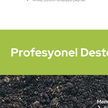
Yenilikçi yönetim anlayışıyla çalışmak,
Profesyonel Destek
Men
An