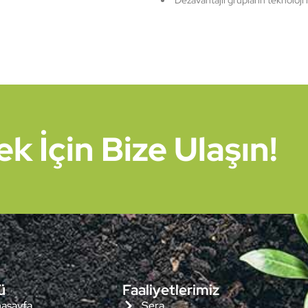
Dezavantajlı grupların teknoloji
 İçin Bize Ulaşın!
ü
Faaliyetlerimiz
asayfa
Sera