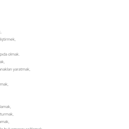
k,
liştirmek,
apıda olmak.
ak,
lanakları yaratmak,
lmak,
ğlamak,
şturmak,
lamak,