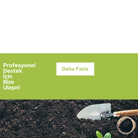
Profesyonel
Daha Fazla
Destek
İçin
Bize
Ulaşın!