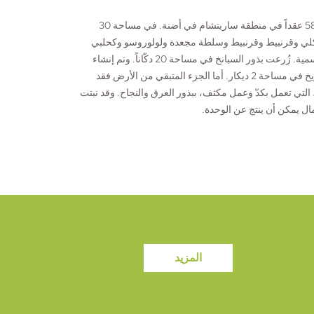
بدأ العمل في منطقة مريم التعاونية الزراعية النسائية في أكتوبر 2020 على مساحة 58 عقداً في منطقة ساريتشام في أضنة. في مساحة 30
وكلي وقرنبيط وقرنبيط وسلطة مجعدة ولولوروسو وكحلبي
وبرقوق جليدي وإنديفين وفاصوليا عريضة من الخضروات التي تناسب الظروف الموسمية. زُرعت بذور السبانخ في مساحة 20 دكّاناً. وتم إنشاء
دفيئة زراعية في مساحة 3 ديكار من مساحتنا الزراعية، وزُرعت بذور الرشاد والصواريخ في مساحة 2 ديكار. أما الجزء المتبقي من الأرض فقد
 التي تعمل بكدّ وعمل مكثف، ببذور العرق والنجاح. وقد نبتت
مال يمكن أن ينتج عن الوحدة.
المزيد