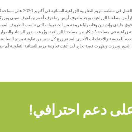
اراً من منطقتنا الزراعية، يوجد ملفوف أبيض وملفوف أحمر وملفوف صيني وبر
خدم للمعيشة والاحتياجات الأخرى. لقد تم زرع كل شبر من تعاونية مريم النسائية،
البذور وبرزت وظهرت قصة نجاح. لقد أثبتت تعاونية مريم النسائية التعاونية أي ج
على دعم احترافي!